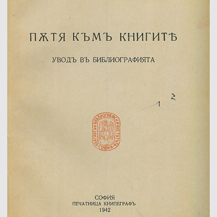
Име/заглавие:
Номер на фонда:
Опис:
Арх.ед./Инв.№:
Част от:
Фонд/фондообразувател:
Държател:
Забележка: