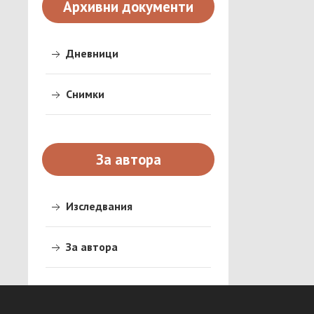
Архивни документи
Дневници
Снимки
За автора
Изследвания
За автора