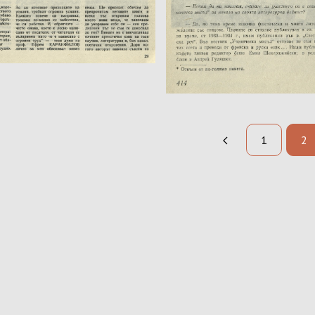
Държател:
ележка:
Забележка:
1
2