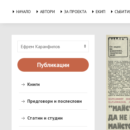
НАЧАЛО
АВТОРИ
ЗА ПРОЕКТА
ЕКИП
СЪБИТИ
Публикации
Книги
Име 
Годи
Предговори и послеслови
Ном
Град
Стра
Статии и студии
Дър