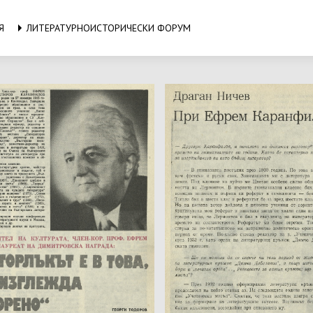
Я
ЛИТЕРАТУРНОИСТОРИЧЕСКИ ФОРУМ
на изданието:
Име на изданието:
на:
Година:
ер:
Номер:
 на издаване:
Град на издаване:
ници от-до:
Страници от-до:
жател: