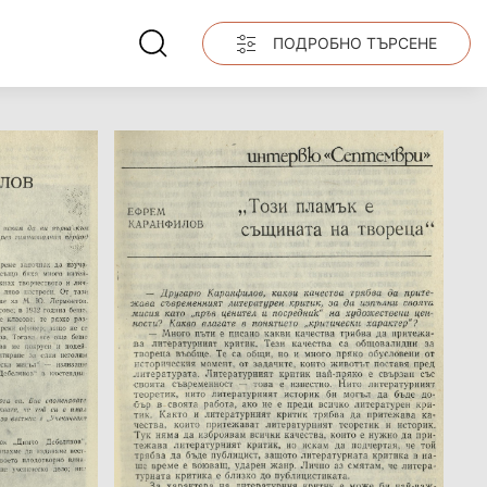
ПОДРОБНО ТЪРСЕНЕ
Име на изданието:
Година:
Номер:
Град на издаване:
Страници от-до:
Държател: