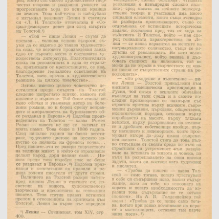
Име на изданието:
Година:
Номер:
Град на издаване:
Страници от-до:
Държател:
Забележка: