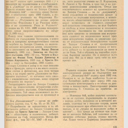
Име на изданието:
Година:
Номер:
Град на издаване:
Страници от-до:
Държател:
Забележка: