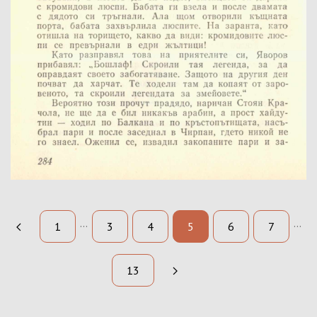
Издател:
Година:
Страници:
Държател:
Забележка:
...
...
1
3
4
5
6
7
13