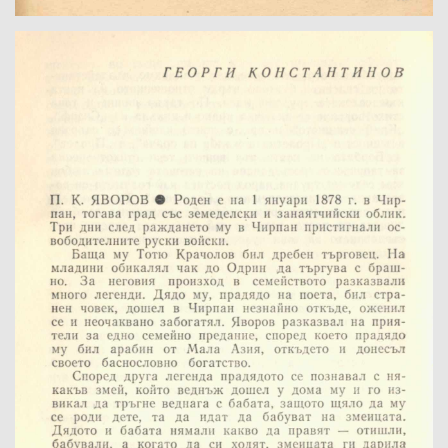
Автор:
Заглавие:
Подзаглавни данни:
Серия/Библиотека:
Град: