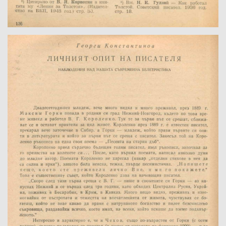
Име на изданието:
Година:
Номер:
Град на издаване:
Страници от-до:
Държател:
Забележка: