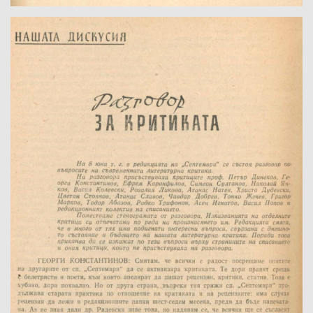
Име на изданието:
Година:
Номер:
Град на издаване:
Страници от-до:
Държател: