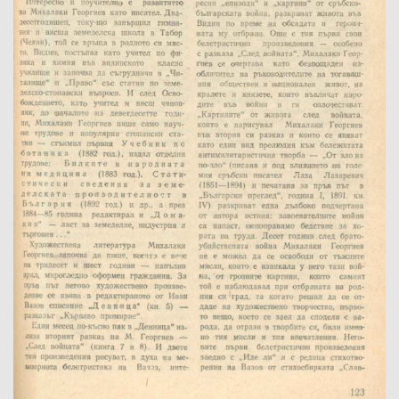
Име на изданието:
Година:
Номер:
Град на издаване:
Страници от-до:
Държател:
Забележка: