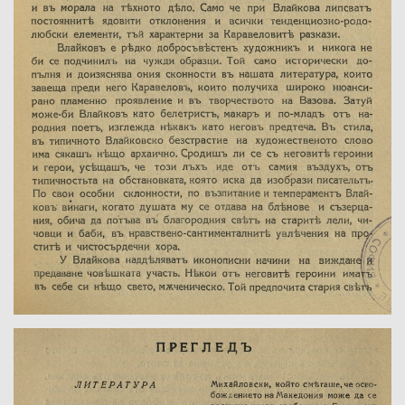
Година:
Номер:
Град на издаване:
Страници от-до:
Държател:
Забележка: