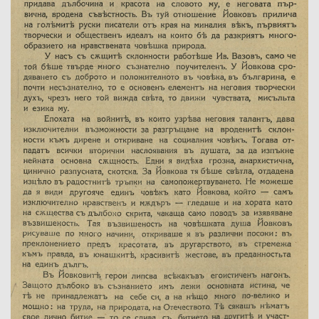
Име на изданието:
Година:
Номер:
Град на издаване:
Страници от-до:
Държател:
Забележка: