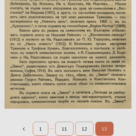
Година:
Номер:
Град на издаване:
Страници от-до:
Държател:
Забележка:
...
1
11
12
13