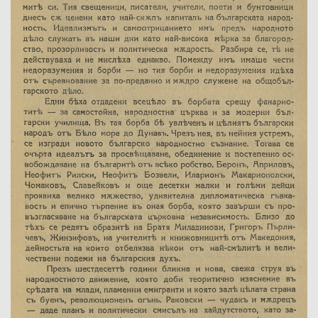
Име на изданието:
Година:
Номер:
Град на издаване:
Страници от-до:
Държател:
Забележка: