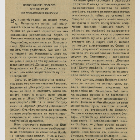
Име на изданието:
Година:
Номер:
Град на издаване:
Страници от-до:
Държател:
Забележка: