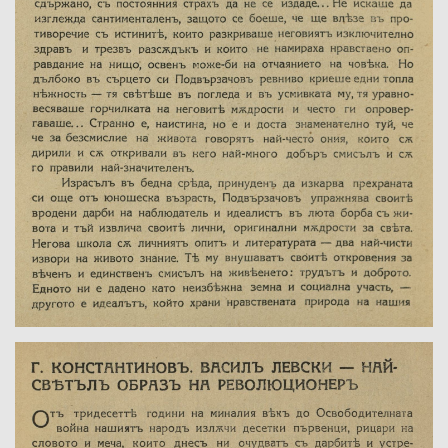
Номер:
Град на издаване:
Страници от-до:
Държател:
Забележка: