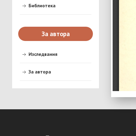
Библиотека
За автора
Изследвания
За автора