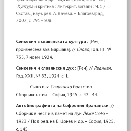
Култура
и критика : Лит.-крит. зигзаги : Ч. 1
/
Състав., науч. ред. А. Вачева. – Благоевград,
2002, с. 291–308.
Сенкевич в славянската култура :
[
Реч,
произнесена във Варшава
]
. //
Слово
, Год. III, №
735, 7 ноем. 1924.
Сенкевич и славянския дух :
[
Реч
]. //
Радикал
,
Год. ХХII, № 83, 1924, с. 1.
Също и в:
Славянско
братство :
Сборник
статии
. – София, 1945, с. 42–44.
Автобиографията на Софрония Врачански.
//
Сборник в чест и в памет на Луи
Леже
1843
–
1923 / Под ред. на Б. Цонев и др. – София, 1925,
с. 145.