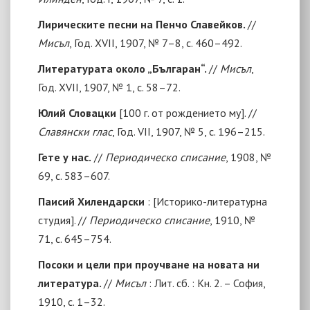
Лирическите песни на Пенчо Славейков.
//
Мисъл
, Год. ХVII, 1907, № 7–8, с. 460–492.
Литературата около „Българан“.
//
Мисъл
,
Год. ХVII, 1907, № 1, с. 58–72.
Юлий Словацки
[
100 г. от рождението му
]
. //
Славянски глас
, Год. VII, 1907, № 5, с. 196–215.
Гете у нас.
//
Периодическо списание
, 1908, №
69, с. 583–607.
Паисий Хилендарски
:
[
Историко-литературна
студия
]
. //
Периодическо списание
, 19
10
, №
71
, с.
645
–
754
.
Посоки и цели при проучване на новата ни
литература.
//
Мисъл
: Лит. сб. : Кн. 2. – София,
1910, с. 1–32.