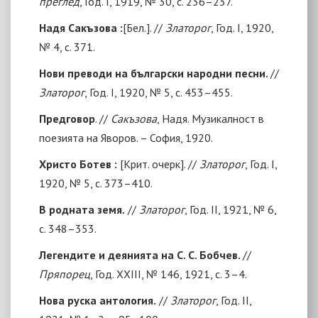
преглед
, Год. I, 1919, № 30, с. 236–237.
Надя Сакъзова :
[
Бел.
]
. //
Златорог
, Год. I,
1920
,
№ 4, с. 371.
Нови преводи на български народни песни.
//
Златорог
, Год. I, 1920, № 5, с. 453–455.
Предговор
. //
Сакъзова
, Надя. Музикалност в
поезията на Яворов. – София, 1920.
Христо Ботев :
[
Крит. очерк
]
. //
Златорог
, Год. I,
1920, № 5, с. 373–410.
В родната земя.
//
Златорог
, Год. II, 1921, № 6,
с. 348–353.
Легендите и деянията на С. С. Бобчев.
//
Пряпорец
, Год. ХХIII, № 146, 1921, с. 3–4.
Нова руска антология.
//
Златорог
, Год. II,