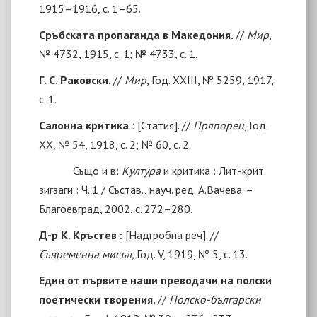
1915–1916, с. 1–65.
Сръбската пропаганда в Македония.
//
Мир
,
№ 4732, 1915, с. 1; № 4733, с. 1.
Г. С. Раковски.
//
Мир
, Год. ХХIII, № 5259, 1917,
с. 1.
Салонна критика
:
[
Статия
]
. //
Пряпорец
, Год.
ХХ, № 54, 1918, с. 2; № 60, с. 2.
Също и в:
Култура
и критика : Лит.-крит.
зигзаги : Ч. 1
/ Състав., науч. ред. А.
Вачева. –
Благоевград, 2002, с. 272–280.
Д-р К. Кръстев :
[
Надгробна реч
]. //
Съвременна мисъл,
Год. V, 1919, № 5, с. 13.
Един от първите наши преводачи на полски
поетически творения.
//
Полско-български