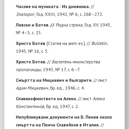
Часове на музиката : Из дневника.
//
Златорог
, Год. ХХIII, 1942, № 6, с. 268–272.
Левски и Ботев. //
Родна стряха
, Год. ХV, 1945,
№ 4–5, с. 25.
Христо Ботев
[
Статия на англ. ез.
]. //
Bulletin
,
1945, № 16, с. 5.
Христо Ботев.
//
Бюлетень министерства
пропаганды
, 1945, № 17, с. 6–7.
Смъртта на Мицкевич и българите.
// лист
Адам Мицкевич
, бр. ед., 1946, с. 4.
Славянофилството на Алеко.
// лист
Алеко
Константинов,
бр. ед, 1947, с. 2.
Непубликувани документи на Б. Пенев около
смъртта на Пенчо Славейков в Италия.
//