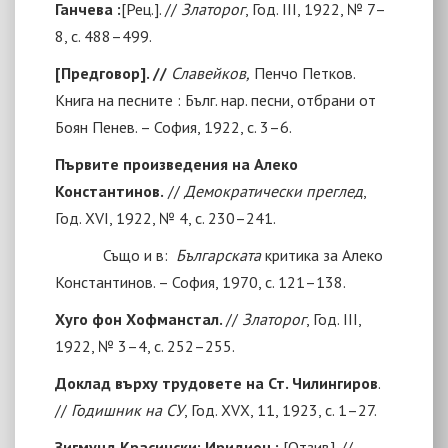
Ганчева
:
[Рец.].
//
Златорог
, Год. III, 1922, № 7–
8, с. 488–499.
[
Предговор
]
. //
Славейков,
Пенчо Петков.
Книга на песните : Бълг. нар. песни, отбрани от
Боян Пенев. – София, 1922, с. 3–6.
Първите произведения на Алеко
Константинов.
//
Демократически преглед
,
Год. ХVI, 1922, № 4, с. 230–241.
Също и в:
Българската
критика за Алеко
Константинов. – София, 1970, с. 121–138.
Хуго фон Хофманстал.
//
Златорог
, Год. ІІІ,
1922, № 3–4, с. 252–255.
Доклад върху трудовете на Ст. Чилингиров
.
//
Годишник на СУ
, Год. ХVХ, 11, 1923, с. 1–27.
Зигмунд Красински: Иридион :
[
Отзив
]
. //