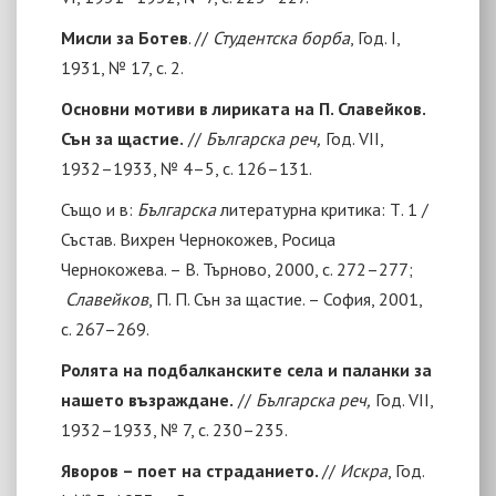
Мисли за Ботев
. //
Студентска борба
, Год. I,
1931, № 17, с. 2.
Основни мотиви в лириката на П. Славейков.
Сън за щастие.
//
Българска реч,
Год. VII,
1932–1933, № 4–5, с. 126–131.
Също и в:
Българска
литературна критика
: Т. 1 /
Състав. Вихрен Чернокожев, Росица
Чернокожева. – В. Търново, 2000, с. 272–277;
Славейков
, П. П. Сън за щастие. – София, 2001,
с. 267–269
.
Ролята на подбалканските села и паланки за
нашето възраждане.
//
Българска реч,
Год. VII,
1932–1933, № 7, с. 230–235.
Яворов – поет на страданието.
//
Искра
, Год.