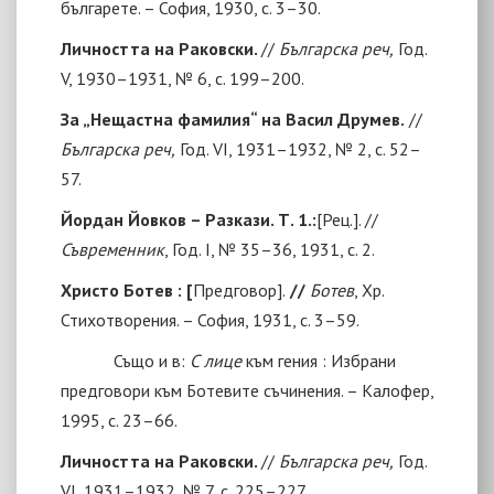
българете
. – София, 1930, с. 3–30.
Личността на Раковски.
//
Българска реч,
Год.
V, 1930–1931, № 6, с. 199–200.
За „Нещастна фамилия“ на Васил Друмев.
//
Българска реч,
Год. VI, 1931–1932, № 2, с. 52–
57.
Йордан Йовков – Разкази. Т. 1.:
[
Рец.
]
. //
Съвременник
, Год. I, № 35–36, 1931, с. 2.
Христо Ботев :
[
Предговор
]
.
//
Ботев
, Хр.
Стихотворения. – София, 1931, с. 3–59.
Също и в:
С лице
към гения : Избрани
предговори към Ботевите съчинения. – Калофер,
1995, с. 23–66.
Личността на Раковски.
//
Българска реч,
Год.
VI, 1931–1932, № 7, с. 225–227.