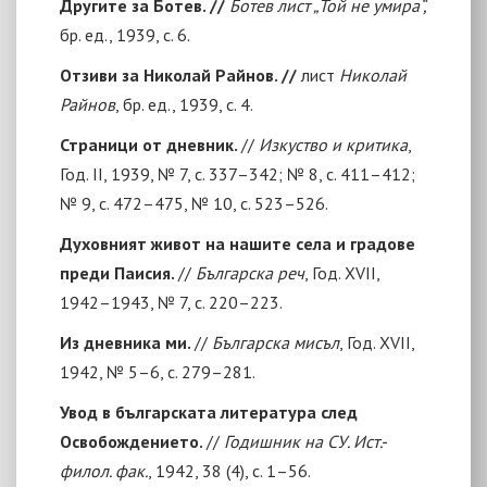
Другите за Ботев. //
Ботев лист „Той не умира“,
бр. ед., 1939, с. 6.
Отзиви за Николай Райнов. //
лист
Николай
Райнов
, бр. ед., 1939, с. 4.
Страници от дневник.
//
Изкуство и критика
,
Год. II, 1939, № 7, с. 337–342; № 8, с. 411–412;
№ 9, с. 472–475, № 10, с. 523–526.
Духовният живот на нашите села и градове
преди Паисия.
//
Българска реч
, Год. ХVII,
1942–1943, № 7, с. 220–223.
Из дневника ми.
//
Българска мисъл
, Год. ХVII,
1942, № 5–6, с. 279–281.
Увод в българската литература след
Освобождението.
//
Годишник на СУ. Ист.-
филол. фак.
, 1942, 38 (4), с. 1–56.