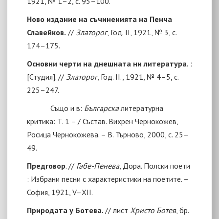
1921, № 1–2, с. 95–100.
Ново издание на съчиненията на Пенча
Славейков.
//
Златорог
, Год. II, 1921, № 3, с.
174–175.
Основни черти на днешната ни литература.
:
[
Студия
]
. //
Златорог
, Год. II., 1921, № 4–5, с.
225–247.
Също и в:
Българска
литературна
критика
: Т. 1 – / Състав. Вихрен Чернокожев,
Росица Чернокожева. – В. Търново, 2000, с. 25–
49.
Предговор
. //
Габе-Пенева
,
Дора. Полски поети
: Избрани песни с характеристики на поетите. –
София, 1921, V–ХII.
Природата у Ботева.
// лист
Христо Ботев
, бр.