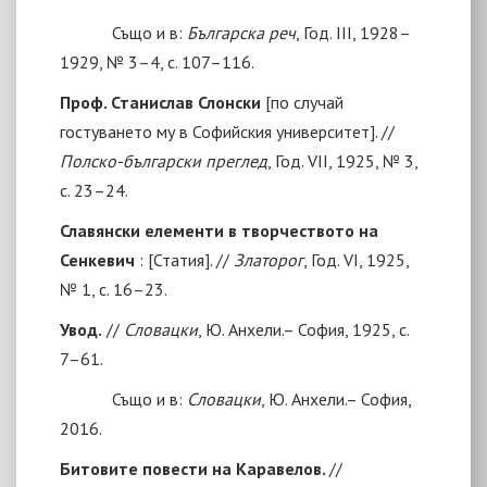
Също и в:
Българска реч
, Год. III, 1928–
1929, № 3–4, с. 107–116.
Проф. Станислав Слонски
[
по случай
гостуването му в Софийския университет
].
//
Полско-български преглед
, Год. VII, 1925, № 3,
с. 23–24.
Славянски елементи в творчеството на
Сенкевич
:
[
Статия
]
. //
Златорог
, Год. VI, 1925,
№ 1, с. 16–23.
Увод.
//
Словацки
, Ю. Анхели.– София, 1925, с.
7–61.
Също и в:
Словацки
, Ю. Анхели.– София,
2016.
Битовите повести на Каравелов.
//