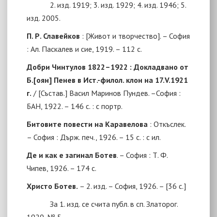
2. изд. 1919; 3. изд. 1929; 4. изд. 1946; 5.
изд. 2005.
П. Р. Славейков
: [Живот и творчество]
. –
София
: Ал. Паскалев и сие, 1919
. – 112 с.
Добри Чинтулов 1822–1922 : Докладвано от
Б.[оян] Пенев в Ист.-филол. клон на 17.V.1921
г.
/ [Състав.] Васил Маринов Пундев. –
София :
БАН, 1922. – 146 с. : с портр.
Битовите повести на Каравелова
: Откъслек.
– София : Държ. печ., 1926. – 15 с. : с ил.
Де и как е загинал Ботев
. –
София : Т. Ф.
Чипев, 1926
. – 174 с.
Христо Ботев.
– 2. изд. – София, 1926. –
[
36 с.
]
За 1. изд. се счита публ. в сп. Златорог.
1920, № 5.