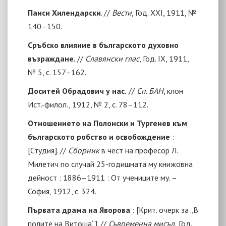
Паиси Хилендарски
. //
Вести
, Год. ХХI, 1911, №
140–150.
Сръбско влияние в българското духовно
възраждане.
//
Славянски глас
, Год. IХ, 1911,
№ 5, с. 157–162.
Доситей Обрадович у нас.
//
Сп. БАН
, клон
Ист.-филол., 1912, № 2, с. 78–112.
Отношението на Полонски и Тургенев към
българското робство и освобождение
:
[Студия]. //
Сборник
в чест на професор Л.
Милетич по случай 25-годишната му книжовна
дейност : 1886–1911 : От учениците му. –
София, 1912, с. 324.
Първата драма на Яворова
:
[
Крит. очерк за „В
полите на Витоша“
]. //
Съвременна мисъл,
Год.