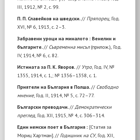
III, 1912, № 2, с. 99.
П. П. Славейков на шведски.
//
Пряпорец
, Год.
ХVI, № 6, 1913, с. 2–3.
Забравени уроци на миналото : Венелин и
българите.
//
Съвременна мисъл
(прилож.)
,
Год.
IV, 1914, № 6, с. 82.
Истината за П. К. Яворов.
//
Утро
, Год. IV, №
1355, 1914, с. 1,; № 1356–1358, с. 1.
Приятели на България в Полша.
//
Свободно
мнение
, Год. II, 1914, № 5, с. 72–77.
Български преводачи.
//
Демократически
преглед
, Год. ХII, 1915, № 4, с. 306–314.
Един немски поет в България :
[Статия за
Мориц Хартман]. //
Годишник на СУ
, Год. ХII,