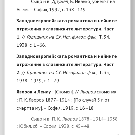
Също и в:
Друмев
, В. Иванко, убиецът на
Асеня. – София, 1992, с. 138–139.
Западноевропейската романтика и нейните
отражения в славянските литератури. Част
1.
//
Годишник на СУ. Ист.-филол. фак.,
Т. 34,
1938, с. 1–66.
Западноевропейската романтика и нейните
отражения в славянските литератури. Част
2.
//
Годишник на СУ. Ист.-филол. фак.,
Т. 35,
1938–1939, с. 1–79.
Яворов и Ленау
:
[
Спомен
]
. //
Яворов
споменик
: П. К. Яворов 1877–1914 : [По случай 5 г. от
смъртта му]
. – София, 1919, с. 16–18.
Също и в: П. К.
Яворов
1878–1914–1938
: Юбил. сб. – София, 1938, с. 45–48.