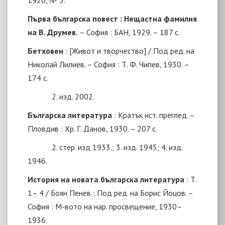
Първа българска повест : Нещастна фамилия
на В. Друмев
.
–
София : БАН, 1929. – 187 с.
Бетховен
: [Живот и творчество] / Под ред. на
Николай Лилиев. – София : Т. Ф. Чипев, 1930. –
174 с.
2. изд. 2002.
Българска литература
: Кратък ист. преглед
. –
Пловдив : Хр. Г. Данов, 1930. – 207 с.
2. стер. изд 1933.; 3. изд. 1945; 4. изд.
1946.
История на новата българска литература
: Т.
1
–
4 / Боян Пенев ; Под ред. на Борис Йоцов
. –
София : М-вото на нар. просвещение, 1930–
1936