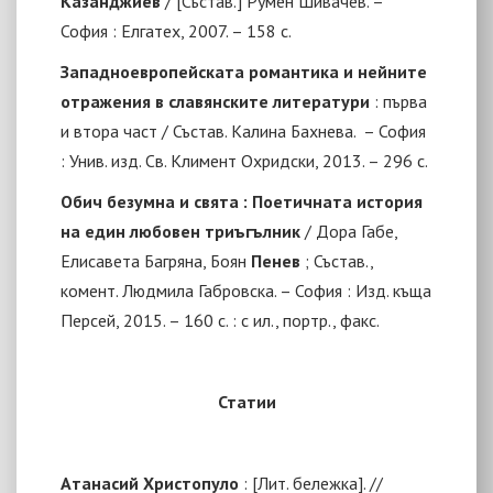
Казанджиев
/ [Състав.] Румен Шивачев. –
София : Елгатех, 2007
. – 158 с.
Западноевропейската романтика и нейните
отражения в славянските литератури
: първа
и втора част / Състав. Калина Бахнева.
– София
: Унив. изд. Св. Климент Охридски, 2013.
– 296
с.
Обич безумна и свята : Поетичната история
на един любовен триъгълник
/ Дора Габе,
Елисавета Багряна, Боян
Пенев
; Състав.,
комент. Людмила Габровска. – София : Изд. къща
Персей, 2015. – 160 с. : с ил., портр., факс.
Статии
Атанасий Христопуло
:
[Л
ит. бележка
].
//