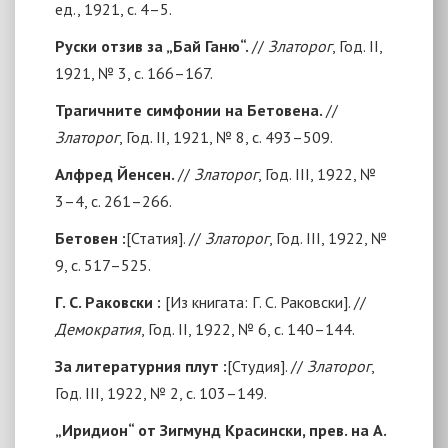
ед., 1921, с. 4–5.
Руски отзив за „Бай Ганю“.
//
Златорог
, Год. II,
1921, № 3, с. 166–167.
Трагичните симфонии на Бетовена.
//
Златорог
, Год. II, 1921, № 8, с. 493–509.
Алфред Йенсен.
//
Златорог
, Год. III, 1922, №
3–4, с. 261–266.
Бетовен
:
[
Статия
]
. //
Златорог
, Год. III, 1922, №
9, с. 517–525.
Г. С. Раковски :
[
Из книгата: Г. С. Раковски
]. //
Демократия
, Год. II, 1922, № 6, с. 140–144.
За литературния плут
:
[
Студия
]
. //
Златорог
,
Год. III, 1922, № 2, с. 103–149.
„Иридион“ от Зигмунд Красински, прев. на А.