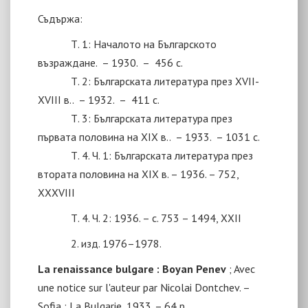
Съдържа:
Т. 1: Началото на Българското
възраждане.
– 1930.
–
456 с.
Т. 2: Българската литература през ХVII-
ХVIII в..
– 1932.
–
411 с.
Т. 3: Българската литература през
първата половина на ХIХ в..
– 1933.
– 1031 с.
Т. 4. Ч. 1: Българската литература през
втората половина на ХIХ в. – 1936. – 752,
ХХХVIII
Т. 4. Ч. 2: 1936. – с. 753 – 1494, ХХII
2. изд. 1976–1978.
La renaissance bulgare : Boyan Penev
; Avec
une notice sur l'auteur par Nicolai Dontchev. –
Sofia : La Bulgarie, 1933. – 64
p
.