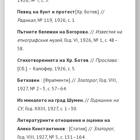
Певец на бунт и протест
[Хр. Ботев]. //
Радикал
, № 119, 1926, с. 1
Пътните бележки на Богорова.
//
Известия на
етнографския музей
, Год. VI, 1926, № 1, с. 48–
58.
Стихотворенията на Хр. Ботев
. //
Прослава
:
[
Сб.
]
. – Калофер, 1926, с. 5.
Бетховен
:
[
Фрагменти
]
. //
Златорог
, Год. VIII,
1927, № 2–3, с. 57–64.
Из миналото на град Шумен.
//
Годишник на
СУ
, Год. ХХIII, 1927, с. 1–30.
Литературните отношения и оценки на
Алеко Константинов
:
[
Статия
]
. //
Златорог
,
Год. VIII, 1927, № 5, с. 151–164.