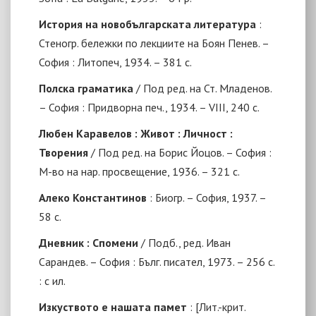
История на новобългарската литература
:
Стеногр. бележки по лекциите на Боян Пенев. –
София : Литопеч, 1934. – 381 с.
Полска граматика
/ Под ред. на Ст. Младенов.
– София : Придворна печ., 1934. – VIII, 240 с.
Любен Каравелов : Живот : Личност :
Творения
/ Под ред. на Борис Йоцов. – София :
М-во на нар. просвещение, 1936
. – 321 с.
Алеко Константинов
: Биогр.
–
София, 1937. –
58 с.
Дневник : Спомени
/ Подб., ред. Иван
Сарандев. – София : Бълг. писател, 1973. – 256 с.
: с ил.
Изкуството е нашата памет
: [Лит.-крит.