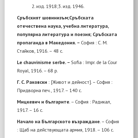
2. изд.
1918
;
3. изд. 1946.
Сръбският шовинизъм;
Сръбската
отечествена наука, учебна литература,
популярна литература и поезия; Сръбската
пропаганда в Македония. –
София : С. М.
Стайков, 1916. – 48 с.
Le chauvinisme serbe. –
Sofia : Impr. de la Cour
Royal,
1916
.
– 68 p.
Г. С. Раковски
: [Живот и дейност]. – София :
Придворна печ., 1917. – 140 с.
Мицкевич и българите
. – София : Радикал,
1917. – 16 с.
Начало на Българското възраждане
. –
София
: Щаб на действующата армия, 1918. – 106 с.