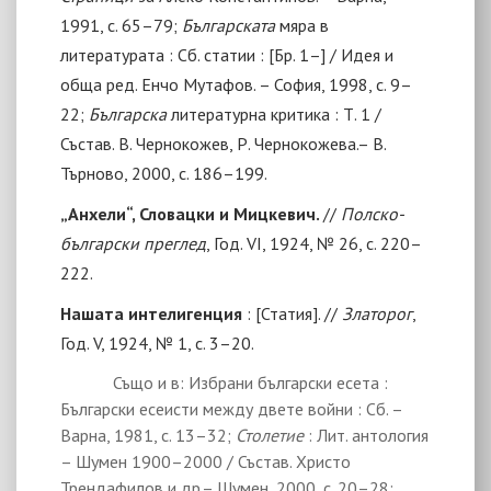
1991, с. 65–79;
Българската
мяра в
литературата : Сб. статии : [Бр. 1–] / Идея и
обща ред. Енчо Мутафов. – София, 1998, с. 9–
22;
Българска
литературна критика : Т. 1 /
Състав. В. Чернокожев, Р. Чернокожева.– В.
Търново, 2000, с. 186–199.
„Анхели“, Словацки и Мицкевич.
//
Полско-
български преглед
, Год. VI, 1924, № 26, с. 220–
222.
Нашата интелигенция
:
[
Статия
]
. //
Златорог
,
Год. V, 1924, № 1, с. 3–20.
Също и в: Избрани български есета :
Български есеисти между двете войни : Сб. –
Варна, 1981, с. 13–32;
Столетие
: Лит. антология
– Шумен 1900
–
2000 / Състав. Христо
Трендафилов и др.
– Шумен, 2000, с. 20–28;