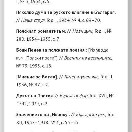
I, № 3, 1933, с. 5.
Няколко думи за руското влияние в България.
//
Наша струя
, Год. I, 1934, № 4, с. 69–70.
Полският романтизъм. //
Нови дни,
Год. I, №
280, 1934–1935, с. 7.
Боян Пенев за полската поезия
:
[Из увода
към „Полски поети“]. //
Вестник на вестниците,
№ 73, 1935, с. 18.
[
Мнение за Ботев
]
.
//
Литературен час,
Год. II,
1936, № 37, с. 2.
Духът на Паисия.
//
Бургаски фар
, Год. ХVII, №
4742, 1937, с. 2.
Значението на „Иванку“.
//
Българска реч,
Год.
ХII, 1937–1938, № 3, с. 53–55.