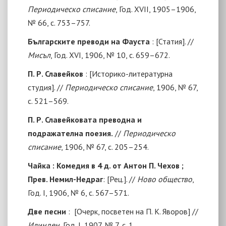
Периодическо списание
, Год. ХVІІ, 1905–1906,
№ 66, с. 753–757.
Българските преводи на Фауста
: [Статия]. //
Мисъл
, Год. ХVІ, 1906, № 10, с. 659–672.
П. Р. Славейков
:
[
Историко-литературна
студия
]
. //
Периодическо списание
, 1906, № 67,
с. 521–569.
П. Р. Славейковата преводна и
подражателна поезия.
//
Периодическо
списание
, 1906, № 67, с. 205–254.
Чайка : Комедия в 4 д. от Антон П. Чехов ;
Прев. Немил-Недраг
:
[
Рец.]. //
Ново общество
,
Год. І, 1906, № 6, с. 567
–
571.
Две песни
:
[Очерк, посветен на П. К. Яворов] //
Илинден
, Год. І, 1907, № 7, с. 1.