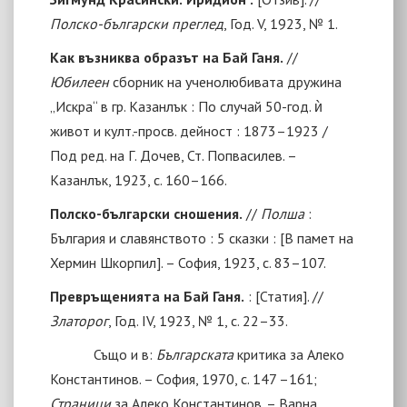
Полско-български преглед
, Год. V, 1923, № 1.
Как възниква образът на Бай Ганя.
//
Юбилеен
сборник на ученолюбивата дружина
„Искра“ в гр. Казанлък : По случай 50-год. ѝ
живот и култ.-просв. дейност : 1873–1923 /
Под ред. на Г. Дочев, Ст. Попвасилев. –
Казанлък, 1923, с. 160–166.
Полско-български сношения.
//
Полша
:
България и славянството : 5 сказки : [В памет на
Хермин Шкорпил]. – София, 1923, с. 83–107.
Превръщенията на Бай Ганя.
:
[
Статия
]
. //
Златорог
, Год. IV, 1923, № 1, с. 22–33.
Също и в:
Българската
критика за Алеко
Константинов. – София, 1970, с. 147 –161;
Страници
за Алеко Константинов. – Варна,