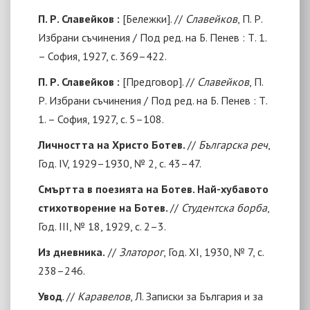
П. Р. Славейков :
[
Бележки
]
. //
Славейков
, П. Р.
Избрани съчинения / Под ред. на Б. Пенев : Т. 1.
– София, 1927, с. 369–422.
П. Р. Славейков :
[
Предговор
]
. //
Славейков
, П.
Р. Избрани съчинения / Под ред. на Б. Пенев : Т.
1. – София, 1927, с. 5–108.
Личността на Христо Ботев.
//
Българска реч
,
Год. IV, 1929–1930, № 2, с. 43–47.
Смъртта в поезията на Ботев. Най-хубавото
стихотворение на Ботев.
//
Студентска борба
,
Год. III, № 18, 1929, с. 2–3.
Из дневника.
//
Златорог
, Год. ХI, 1930, № 7, с.
238–246.
Увод
. //
Каравелов
, Л.
Записки за България и за