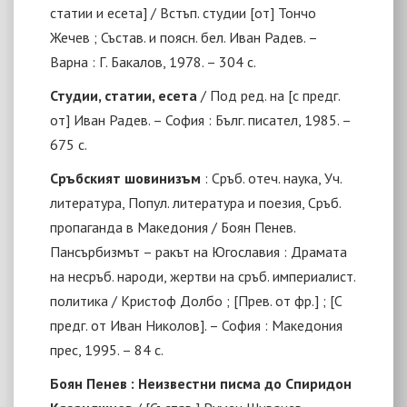
статии и есета] / Встъп. студии [от] Тончо
Жечев ; Състав. и поясн. бел. Иван Радев. –
Варна : Г. Бакалов, 1978. – 304 с.
Студии, статии, есета
/ Под ред. на [с предг.
от] Иван Радев. – София : Бълг. писател, 1985. –
675 с.
Сръбският шовинизъм
: Сръб. отеч. наука, Уч.
литература, Попул. литература и поезия, Сръб.
пропаганда в Македония / Боян Пенев.
Пансърбизмът
–
ракът на Югославия : Драмата
на несръб. народи, жертви на сръб. империалист.
политика / Кристоф Долбо ; [Прев. от фр.] ; [С
предг. от Иван Николов]. – София : Македония
прес, 1995. – 84 с.
Боян Пенев : Неизвестни писма до Спиридон