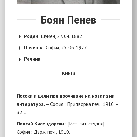
Боян Пенев
Роден:
Шумен, 27. 04. 1882
Починал:
София, 25. 06. 1927
Речник
Книги
Посоки и цели при проучване на новата ни
литература
.
–
София : Придворна печ., 1910. –
32 с.
Паисий Хилендарски
:
[Ист.-лит. студия]. –
София : Държ. печ., 1910.