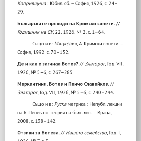
Копривщица
: Юбил. сб. – София, 1926, с. 24–
29.
Българските преводи на Кримски сонети.
//
Годишник на СУ
, 22, 1926, № 2, с. 1–64.
Също и в:
Мицкевич
, А. Кримски сонети. –
София, 1992, с. 70–152.
Де и как е загинал Ботев?
//
Златорог
, Год. VII,
1926, № 5–6, с. 267–285.
Меркантини, Ботев и Пенчо Славейков.
//
Златорог
, Год. VII, 1926, № 5–6, с. 240–244.
Също и в:
Руска
метрика : Непубл. лекции
на Б. Пенев по теория на бълг. лит. – Враца,
2008, с. 138–142.
Отзиви за Ботева.
//
Нашето семейство
, Год. I,
1926, № 7, с. 3.