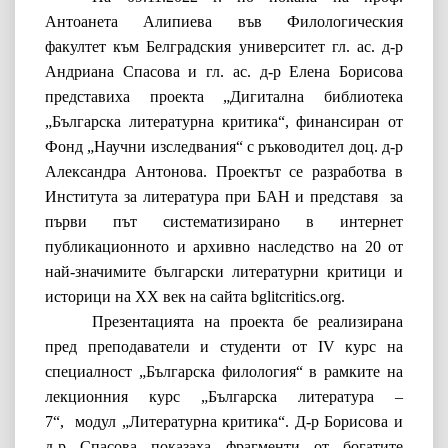
Антоанета Алипиева във Филологическия
факултет към Белградския университет гл. ас. д-р
Андриана Спасова и гл. ас. д-р Елена Борисова
представиха проекта
„Дигитална библиотека
„Българска литературна критика“, финансиран от
Фонд „
Н
аучни изследвания“
с ръководител доц. д-р
Александра Антонова. Проектът се разработва в
Института за литература при БАН и представя за
първи път систематизирано в интернет
публикационното и архивно наследство на 20 от
най-значимите български литературни критици и
историци на XX век на сайта
bglitcritics.org.
Презентацията на проекта бе реализирана
пред преподаватели и студенти от
IV
курс на
специалност „Българска филология“
в рамките на
лекционния курс „Българска литература –
7“, модул „Литературна критика“. Д-р Борисова и
д-р Спасова показаха фрагменти от богатите