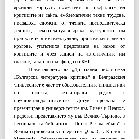
архивни корпуси, поместени в профилите на
критиците на сайта, емблематични техни трудове,
предадоха спомени от тяхната преподавателска
дейност, реконтекстуализираха културното им
присъствие в интелектуални, приятелски и лични
кръгове, уплътниха представата на някои от
критиците и чрез записи на автентичните им
гласове, запазени във фонда на БНР.
Представянето на „Дигитална библиотека
„Българска литературна критика“ в Белградския
университет е част от образователните инициативи
на проекта, реализирани редом с
научноизследователските. Дотук проектът е
презентиран в университетите във Виена и Неапол,
предстои представянето му във Велико Търново, в
Регионалната библиотека „Петко Р. Славейков“ и
Великотърновския университет „Св. Св. Кирил и