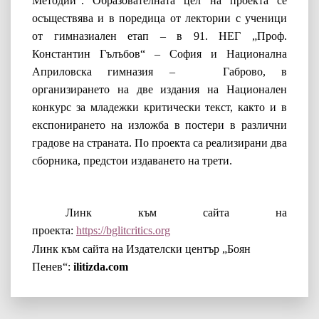
Методий“. Образователната цел на проекта се
осъществява и в поредица от лектории с ученици
от гимназиален етап – в 91. НЕГ „Проф.
Константин Гълъбов“ – София и Национална
Априловска гимназия – Габрово, в
организирането на две издания на Национален
конкурс за младежки критически текст, както и в
експонирането на изложба в постери в различни
градове на страната. По проекта са реализирани два
сборника, предстои издаването на трети.
Линк към сайта на
проекта:
https://bglitcritics.org
Линк към сайта на Издателски център „Боян
Пенев“:
ilitizda.com